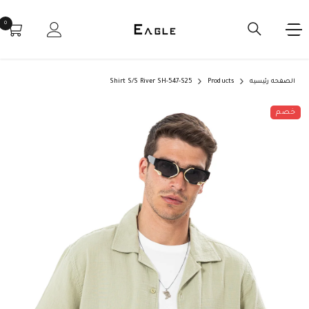
خطي إلى المحتوى
0
0
tems
الصفحه رئيسيه
Products
Shirt S/S River SH-547-S25
خصم