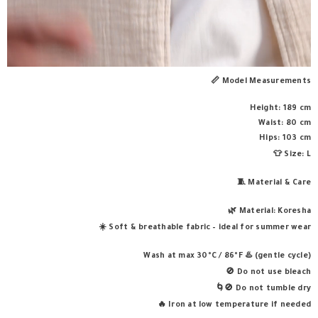
📏
Model Measurements
Height: 189 cm
Waist: 80 cm
Hips: 103 cm
👕
Size: L
🧵
Material & Care
🌿
Material: Koresha
☀️
Soft & breathable fabric – ideal for summer wear
♨️
Wash at max 30°C / 86°F
(gentle cycle)
🚫
Do not use bleach
🚫🌀
Do not tumble dry
🔥
Iron at low temperature if needed