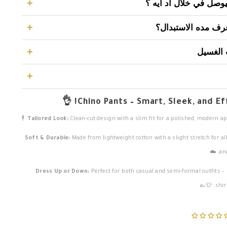
+
بيوصل في خلال اد ايه ؟
+
رف مده الاستبدال؟
ل 5 - 7 ايام عمل.
+
 الغسيل
ل 14 يوم.
واتساب
الفئة
+
وية.
دام الكلور.
 لمعرفة الفروع
Chino Pants – Smart, Sleek, and Effor
م مجفف.
ل (سم)
Tailored Look:
Clean-cut design with a slim fit for a polished, modern appea
Soft & Durable:
Made from lightweight cotton with a slight stretch for al
التالي
and
Dress Up or Down:
Perfect for both casual and semi-formal outfits – 
shirts