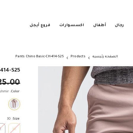
رجال
أطفال
اكسسوارات
فروع أيجل
الصفحه رئيسيه
Products
Pants Chino Basic-CH-414-S25
-414-S25
25.00
shmir
Color:
30
Size:
2
30