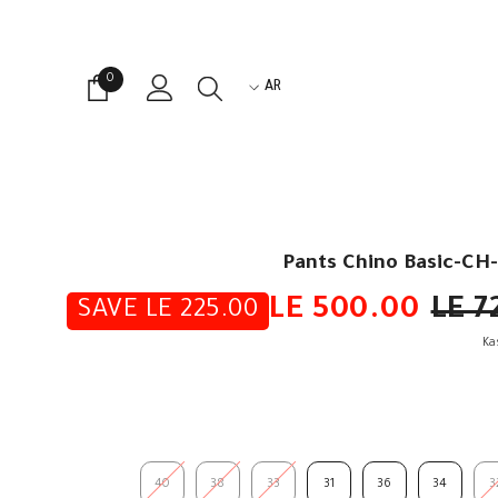
0
0
AR
items
EN
AR
Pants Chino Basic-CH
LE 500.00
LE 7
SAVE LE 225.00
Ka
40
38
33
31
36
34
3