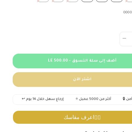
0000
تقليل
الكمية
لـ
Pants
Chino
أضف إلى سلة التسوق - LE 500.00
Basic-
CH-
414-
S25
اشتر الآن
🔒 دفع آمن
⭐ أكثر من 5000 عميل
↩️ إرجاع سهل خلال 14 يوم
🚚
اعرف مقاسك
🧍‍♂️