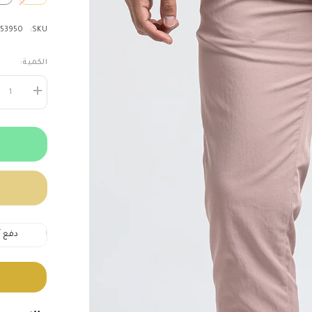
53950
SKU:
الكمية:
زيادة
الكمية
لـ
Pants
Chino
Basic-
CH-
414-
S25
↩️ إرجاع سهل خلال 14 يوم
🚚 توصيل خلال 2–5 أيام